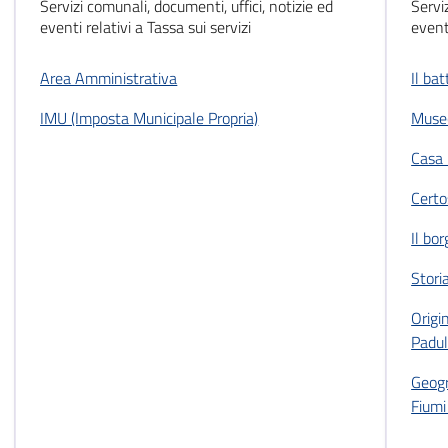
Servizi comunali, documenti, uffici, notizie ed
Servi
eventi relativi a Tassa sui servizi
event
Area Amministrativa
Il ba
IMU (Imposta Municipale Propria)
Museo
Casa 
Certo
Il bo
Stori
Origi
Padu
Geogr
Fiumi