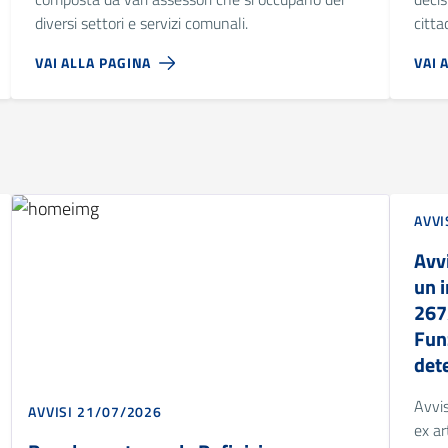
diversi settori e servizi comunali.
cittad
VAI ALLA PAGINA
VAI 
AVVI
Avvi
un i
267
Fun
det
Avvis
AVVISI 21/07/2026
ex ar