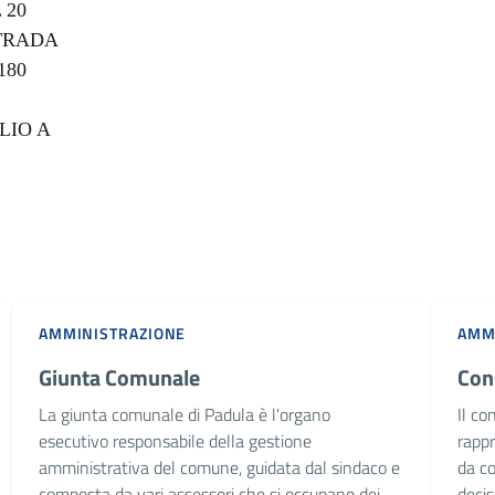
 20
STRADA
180
LIO A
AMMINISTRAZIONE
AMM
Giunta Comunale
Con
La giunta comunale di Padula è l'organo
Il co
esecutivo responsabile della gestione
rapp
amministrativa del comune, guidata dal sindaco e
da co
composta da vari assessori che si occupano dei
decis