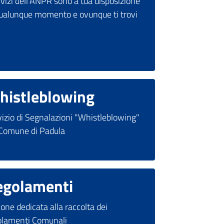
rvizi dell'ANPR sono a tua disposizione
qualunque momento e ovunque ti trovi
histleblowing
vizio di Segnalazioni "Whistleblowing"
 Comune di Padula
egolamenti
one dedicata alla raccolta dei
olamenti Comunali