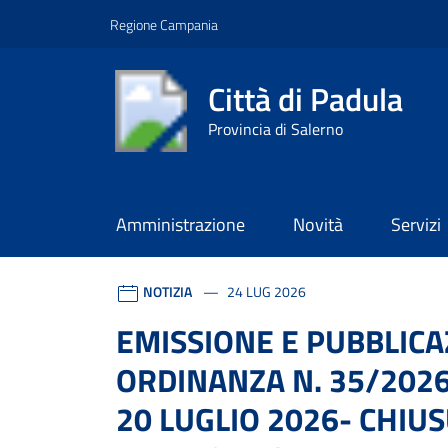
Vai ai contenuti
Vai al footer
Regione Campania
Città di Padula
Provincia di Salerno
Amministrazione
Novità
Servizi
Contenuti in evidenza
Città di Padula
Contenuti in evidenza
NOTIZIA
24 LUG 2026
EMISSIONE E PUBBLICA
ORDINANZA N. 35/2026
20 LUGLIO 2026- CHIU