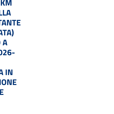
 KM
LLA
STANTE
ATA)
 A
026-
A IN
IONE
E