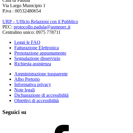
Città di Padula
Via Largo Municipio 1
P.iva : 00532480654
URP – Ufficio Relazioni con il Pubblico
PEC:
protocollo.padula@asmepec.it
Centralino unico: 0975 778711
Leggi le FAQ
Fatturazione Elettronica
Prenotazione appuntamento
Segnalazione disservizio
Richiesta assistenza
Amministrazione trasparente
Albo Pretorio
Informativa privacy
Note legali
Dichiarazione di accessibilità
Obiettivi di accessibilità
Seguici su