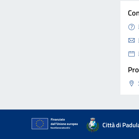
Con
Pro
Città di Padul