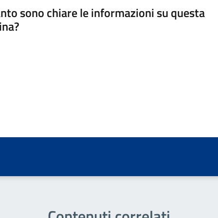
nto sono chiare le informazioni su questa
ina?
a 5 stelle su 5
a 4 stelle su 5
a 3 stelle su 5
a 2 stelle su 5
a 1 stelle su 5
Contenuti correlati