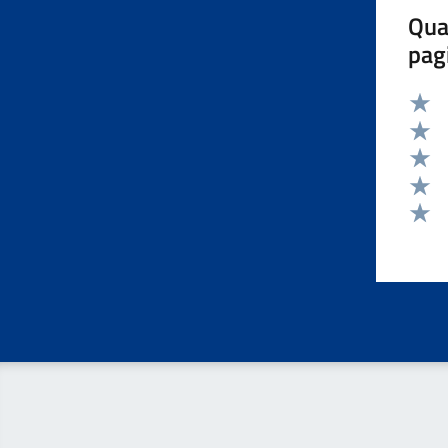
Qua
pag
Valut
Valut
Valut
Valut
Valut