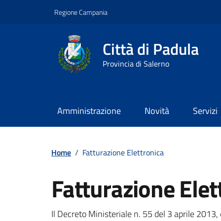
Vai ai contenuti
Vai al footer
Regione Campania
Città di Padula
Provincia di Salerno
Amministrazione
Novità
Servizi
Contenuti in evidenza
Home
/
Fatturazione Elettronica
Fatturazione Elet
Dettagli della notizi
Il Decreto Ministeriale n. 55 del 3 aprile 2013,