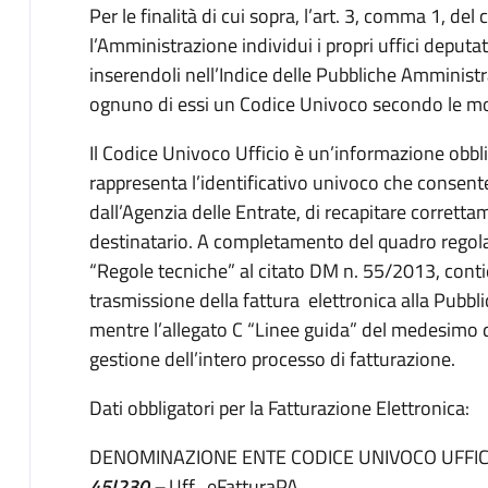
Per le finalità di cui sopra, l’art. 3, comma 1, d
l’Amministrazione individui i propri uffici deputati
inserendoli nell’Indice delle Pubbliche Amministra
ognuno di essi un Codice Univoco secondo le modal
Il Codice Univoco Ufficio è un’informazione obblig
rappresenta l’identificativo univoco che consente
dall’Agenzia delle Entrate, di recapitare correttam
destinatario. A completamento del quadro regola
“Regole tecniche” al citato DM n. 55/2013, cont
trasmissione della fattura elettronica alla Pubb
mentre l’allegato C “Linee guida” del medesimo de
gestione dell’intero processo di fatturazione.
Dati obbligatori per la Fatturazione Elettronica:
DENOMINAZIONE ENTE CODICE UNIVOCO UFFIC
45I230 –
Uff_eFatturaPA