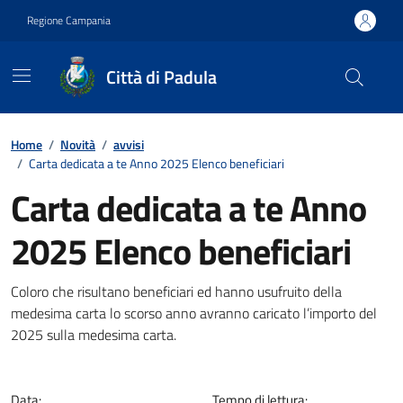
Vai ai contenuti
Vai al footer
Regione Campania
Città di Padula
Contenuti in evidenza
Home
/
Novità
/
avvisi
/
Carta dedicata a te Anno 2025 Elenco beneficiari
Carta dedicata a te Anno
2025 Elenco beneficiari
Dettagli della notizia
Coloro che risultano beneficiari ed hanno usufruito della
medesima carta lo scorso anno avranno caricato l’importo del
2025 sulla medesima carta.
Data:
Tempo di lettura: