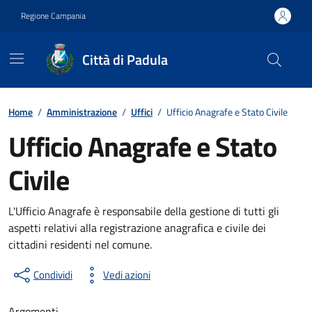
Vai ai contenuti
Vai al footer
Regione Campania
Città di Padula
Contenuti in evidenza
Home
/
Amministrazione
/
Uffici
/
Ufficio Anagrafe e Stato Civile
Ufficio Anagrafe e Stato
Civile
L'Ufficio Anagrafe è responsabile della gestione di tutti gli
aspetti relativi alla registrazione anagrafica e civile dei
cittadini residenti nel comune.
Condividi
Vedi azioni
Argomenti