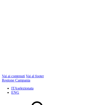
Vai ai contenuti
Vai al footer
Regione Campania
ITA
selezionata
ENG