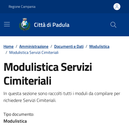
Vai ai contenuti
Vai al footer
Regione Campania
Città di Padula
Contenuti in evidenza
Home
/
Amministrazione
/
Documenti e Dati
/
Modulistica
/
Modulistica Servizi Cimiteriali
Modulistica Servizi
Cimiteriali
Dettagli del documento
In questa sezione sono raccolti tutti i moduli da compilare per
richiedere Servizi Cimiteriali.
Tipo documento:
Modulistica