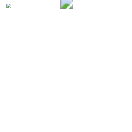
Città di Padula
Amministrazione
Organi di governo
Aree amministrative
Uffici
Enti e fondazioni
Politici
Personale amministrativo
Documenti e Dati
Categorie di Servizio