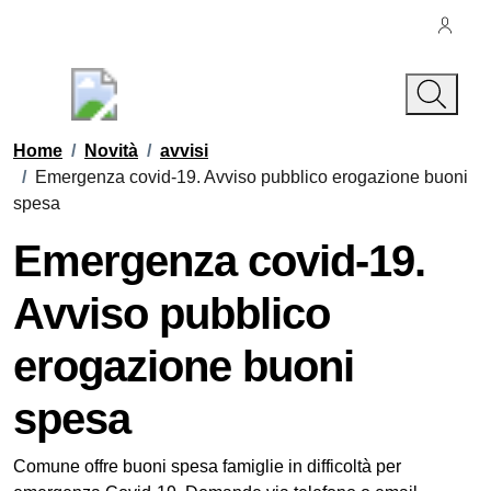
Vai ai contenuti
Vai al footer
Regione Campania
Città di Padula
Contenuti in evidenza
Home
/
Novità
/
avvisi
/
Emergenza covid-19. Avviso pubblico erogazione buoni
spesa
Emergenza covid-19.
Avviso pubblico
erogazione buoni
spesa
Dettagli della notizia
Comune offre buoni spesa famiglie in difficoltà per