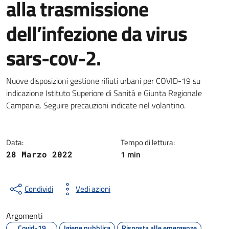
alla trasmissione
dell’infezione da virus
sars-cov-2.
Dettagli della notizia
Nuove disposizioni gestione rifiuti urbani per COVID-19 su
indicazione Istituto Superiore di Sanità e Giunta Regionale
Campania. Seguire precauzioni indicate nel volantino.
Data:
Tempo di lettura:
1 min
28 Marzo 2022
Condividi
Vedi azioni
Argomenti
Covid-19
Igiene pubblica
Risposta alle emergenze