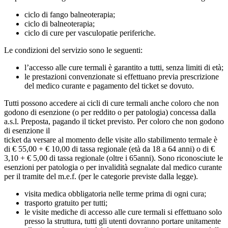
ciclo di fango balneoterapia;
ciclo di balneoterapia;
ciclo di cure per vasculopatie periferiche.
Le condizioni del servizio sono le seguenti:
l’accesso alle cure termali è garantito a tutti, senza limiti di età;
le prestazioni convenzionate si effettuano previa prescrizione
del medico curante e pagamento del ticket se dovuto.
Tutti possono accedere ai cicli di cure termali anche coloro che non
godono di esenzione (o per reddito o per patologia) concessa dalla
a.s.l. Preposta, pagando il ticket previsto. Per coloro che non godono
di esenzione il
ticket da versare al momento delle visite allo stabilimento termale è
di € 55,00 + € 10,00 di tassa regionale (età da 18 a 64 anni) o di €
3,10 + € 5,00 di tassa regionale (oltre i 65anni). Sono riconosciute le
esenzioni per patologia o per invalidità segnalate dal medico curante
per il tramite del m.e.f. (per le categorie previste dalla legge).
visita medica obbligatoria nelle terme prima di ogni cura;
trasporto gratuito per tutti;
le visite mediche di accesso alle cure termali si effettuano solo
presso la struttura, tutti gli utenti dovranno portare unitamente