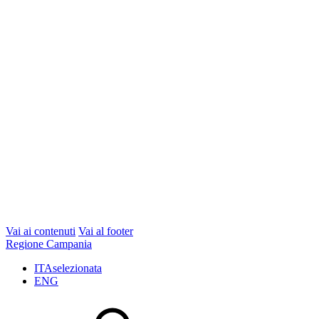
Vai ai contenuti
Vai al footer
Regione Campania
ITA
selezionata
ENG