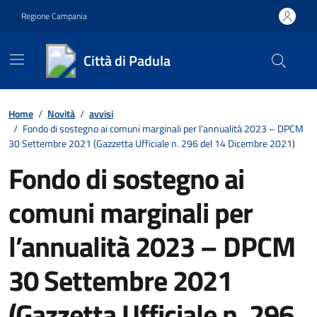
Vai ai contenuti
Vai al footer
Regione Campania
Città di Padula
Contenuti in evidenza
Home
/
Novità
/
avvisi
/
Fondo di sostegno ai comuni marginali per l’annualità 2023 – DPCM
30 Settembre 2021 (Gazzetta Ufficiale n. 296 del 14 Dicembre 2021)
Fondo di sostegno ai
comuni marginali per
l’annualità 2023 – DPCM
30 Settembre 2021
(Gazzetta Ufficiale n. 296