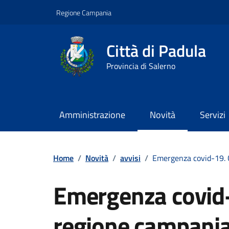
Vai ai contenuti
Vai al footer
Regione Campania
Città di Padula
Provincia di Salerno
Amministrazione
Novità
Servizi
Contenuti in evidenza
Home
/
Novità
/
avvisi
/
Emergenza covid-19. O
Emergenza covid
regione campania