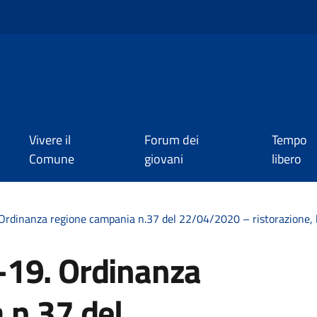
Vivere il
Forum dei
Tempo
Comune
giovani
libero
rdinanza regione campania n.37 del 22/04/2020 – ristorazione, lib
-19. Ordinanza
 n.37 del