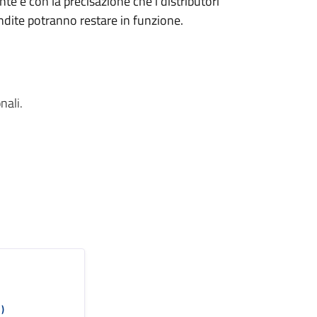
nte e con la precisazione che i distributori
endite potranno restare in funzione.
nali.
)