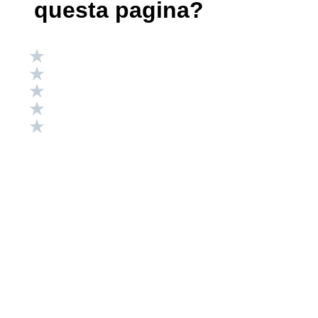
questa pagina?
Valuta 5 stelle su 5
Valuta 4 stelle su 5
Valuta 3 stelle su 5
Valuta 2 stelle su 5
Valuta 1 stelle su 5