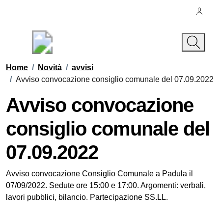
Vai ai contenuti
Vai al footer
Regione Campania
Città di Padula
Contenuti in evidenza
Home
/
Novità
/
avvisi
/
Avviso convocazione consiglio comunale del 07.09.2022
Avviso convocazione
consiglio comunale del
07.09.2022
Dettagli della notizia
Avviso convocazione Consiglio Comunale a Padula il
07/09/2022. Sedute ore 15:00 e 17:00. Argomenti: verbali,
lavori pubblici, bilancio. Partecipazione SS.LL.