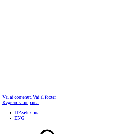
Vai ai contenuti
Vai al footer
Regione Campania
ITA
selezionata
ENG