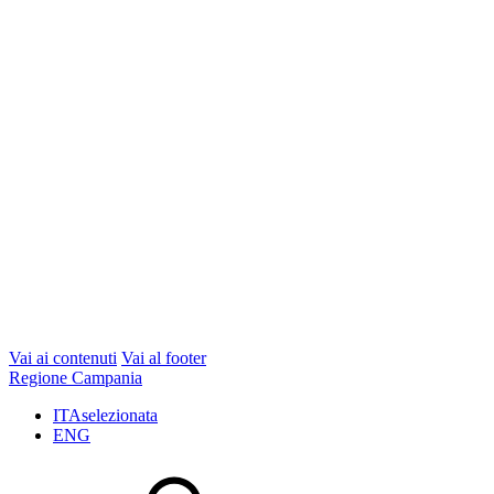
Vai ai contenuti
Vai al footer
Regione Campania
ITA
selezionata
ENG