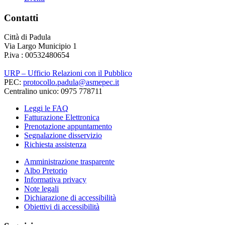
Contatti
Città di Padula
Via Largo Municipio 1
P.iva : 00532480654
URP – Ufficio Relazioni con il Pubblico
PEC:
protocollo.padula@asmepec.it
Centralino unico: 0975 778711
Leggi le FAQ
Fatturazione Elettronica
Prenotazione appuntamento
Segnalazione disservizio
Richiesta assistenza
Amministrazione trasparente
Albo Pretorio
Informativa privacy
Note legali
Dichiarazione di accessibilità
Obiettivi di accessibilità