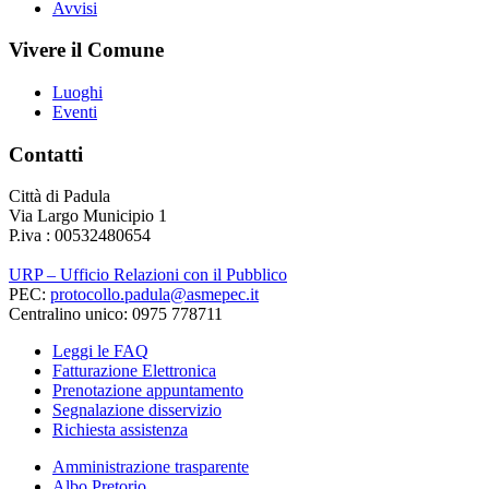
Avvisi
Vivere il Comune
Luoghi
Eventi
Contatti
Città di Padula
Via Largo Municipio 1
P.iva : 00532480654
URP – Ufficio Relazioni con il Pubblico
PEC:
protocollo.padula@asmepec.it
Centralino unico: 0975 778711
Leggi le FAQ
Fatturazione Elettronica
Prenotazione appuntamento
Segnalazione disservizio
Richiesta assistenza
Amministrazione trasparente
Albo Pretorio