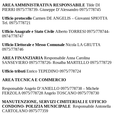
AREA AMMINISTRATIVA RESPONSABILE
Tilde DI
PIERRI 0975/778739- Giuseppe D’Alessandro 0975/778745
Ufficio protocollo
Carmen DE ANGELIS – Giovanni SPIOTTA
Tel. 0975/778721
Ufficio Anagrafe e Stato Civile
Alberto TORRESI 0975/778744-
0974/778747
Ufficio Elettorale e Messo Comunale
Nicola LA GRUTTA
0975/778746
AREA FINANZIARIA
Responsabile Anna Carolina
SANSEVIERO 0975/778726- Rosalba MARTELLO 0975/778729
Ufficio tributi
Enrico TEPEDINO 0975/778724
AREA TECNICA E COMMERCIO
Responsabile Angelo D’ANIELLO 0975/778738 – Michele
FERZOLA 0975/778728 Angelo TOSCANO 0975/778730
MANUTENZIONE, SERVIZI CIMITERIALI E UFFICIO
CONDONO- POLIZIA MUNICIPALE
Responsabile Antonella
CARTOLANO 0975/77359