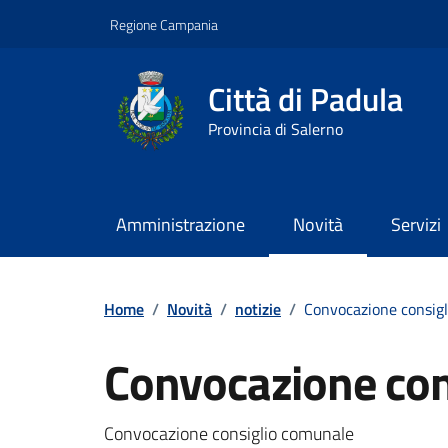
Vai ai contenuti
Vai al footer
Regione Campania
Città di Padula
Provincia di Salerno
Amministrazione
Novità
Servizi
Contenuti in evidenza
Home
/
Novità
/
notizie
/
Convocazione consig
Convocazione con
Dettagli della notizi
Convocazione consiglio comunale