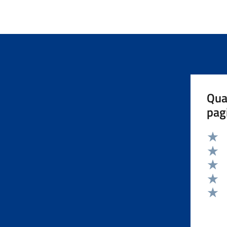
Qua
pag
Valut
Valut
Valut
Valut
Valut