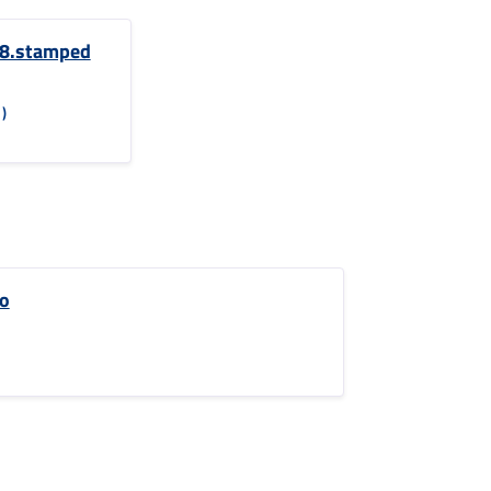
18.stamped
)
co