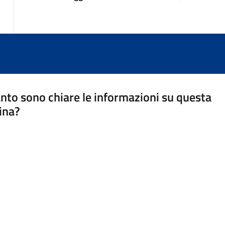
nto sono chiare le informazioni su questa
ina?
a 5 stelle su 5
a 4 stelle su 5
a 3 stelle su 5
a 2 stelle su 5
a 1 stelle su 5