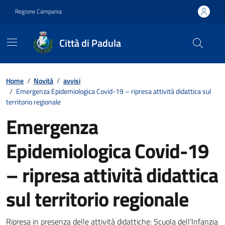
Vai ai contenuti
Vai al footer
Regione Campania
Città di Padula
Contenuti in evidenza
Home
/
Novità
/
avvisi
/
Emergenza Epidemiologica Covid-19 – ripresa attività didattica sul
territorio regionale
Emergenza
Epidemiologica Covid-19
– ripresa attività didattica
sul territorio regionale
Ripresa in presenza delle attività didattiche: Scuola dell'Infanzia