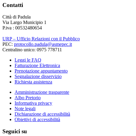
Contatti
Città di Padula
Via Largo Municipio 1
P.iva : 00532480654
URP – Ufficio Relazioni con il Pubblico
PEC:
protocollo.padula@asmepec.it
Centralino unico: 0975 778711
Leggi le FAQ
Fatturazione Elettronica
Prenotazione appuntamento
Segnalazione disservizio
Richiesta assistenza
Amministrazione trasparente
Albo Pretorio
Informativa privacy
Note legali
Dichiarazione di accessibilità
Obiettivi di accessibilità
Seguici su