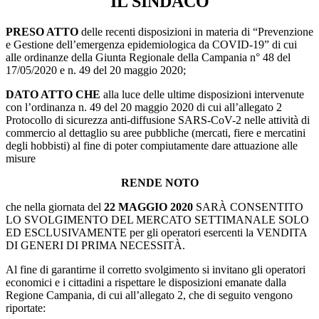
IL SINDACO
PRESO ATTO
delle recenti disposizioni in materia di “Prevenzione
e Gestione dell’emergenza epidemiologica da COVID-19” di cui
alle ordinanze della Giunta Regionale della Campania n° 48 del
17/05/2020 e n. 49 del 20 maggio 2020;
DATO ATTO CHE
alla luce delle ultime disposizioni intervenute
con l’ordinanza n. 49 del 20 maggio 2020 di cui all’allegato 2
Protocollo di sicurezza anti-diffusione SARS-CoV-2 nelle attività di
commercio al dettaglio su aree pubbliche (mercati, fiere e mercatini
degli hobbisti) al fine di poter compiutamente dare attuazione alle
misure
RENDE NOTO
che nella giornata del
22 MAGGIO 2020
SARÀ CONSENTITO
LO SVOLGIMENTO DEL MERCATO SETTIMANALE SOLO
ED ESCLUSIVAMENTE per gli operatori esercenti la VENDITA
DI GENERI DI PRIMA NECESSITÀ.
Al fine di garantirne il corretto svolgimento si invitano gli operatori
economici e i cittadini a rispettare le disposizioni emanate dalla
Regione Campania, di cui all’allegato 2, che di seguito vengono
riportate: