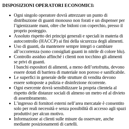
DISPOSIZIONI OPERATORI ECONOMICI:
Ogni singolo operatore dovrà attrezzare un punto di
distribuzione di guanti monouso non forati e un dispenser per
l’igienizzante mani, oltre che bidoni con coperchio, presso il
proprio posteggio.
Assoluto rispetto dei principi generali e speciali in materia di
autocontrollo (HACCP) ai fini della sicurezza degli alimenti.
Uso di guanti, da mantenere sempre integri o cambiare
all’occorrenza (sono consigliati guanti in nitrile di colore blu).
Controllo assiduo affinché i clienti non tocchino gli alimenti
se privi di guanti.
I banchi espositori di alimenti, a meno dell’ortofrutta, devono
essere dotati di barriera di materiale non poroso e sanificabile.
Le superfici in generale delle strutture di vendita devono
essere sottoposte a pulizia e disinfezione ricorrente.
Ogni esercente dovrà sensibilizzare la propria clientela al
rispetto delle distanze sociali di almeno un metro ed al divieto
di assembramento.
L’ingresso di fornitori esterni nell’area mercatale è consentito
solo per reali necessità e senza possibilità di accesso agli spazi
produttivi per alcun motivo.
Informazione ai clienti sulle misure da osservare, anche
mediante posizionamenti di cartelli.