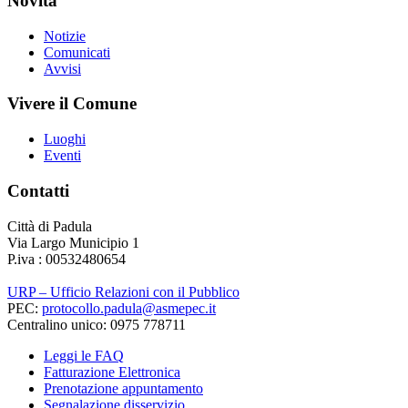
Novità
Notizie
Comunicati
Avvisi
Vivere il Comune
Luoghi
Eventi
Contatti
Città di Padula
Via Largo Municipio 1
P.iva : 00532480654
URP – Ufficio Relazioni con il Pubblico
PEC:
protocollo.padula@asmepec.it
Centralino unico: 0975 778711
Leggi le FAQ
Fatturazione Elettronica
Prenotazione appuntamento
Segnalazione disservizio