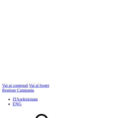
Vai ai contenuti
Vai al footer
Regione Campania
ITA
selezionata
ENG