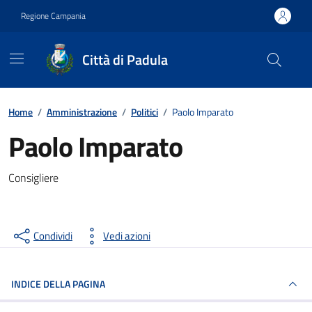
Vai ai contenuti
Vai al footer
Regione Campania
Città di Padula
Contenuti in evidenza
Home
/
Amministrazione
/
Politici
/
Paolo Imparato
Paolo Imparato
Consigliere
Condividi
Vedi azioni
INDICE DELLA PAGINA