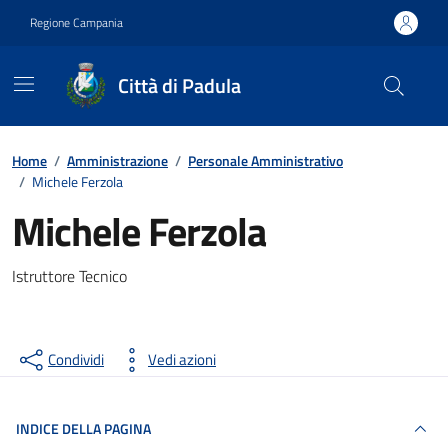
Vai ai contenuti
Vai al footer
Regione Campania
Città di Padula
Contenuti in evidenza
Home
/
Amministrazione
/
Personale Amministrativo
/
Michele Ferzola
Michele Ferzola
Istruttore Tecnico
Condividi
Vedi azioni
INDICE DELLA PAGINA