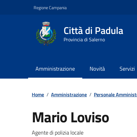
Vai ai contenuti
Vai al footer
Regione Campania
Città di Padula
Provincia di Salerno
Amministrazione
Novità
Servizi
Contenuti in evidenza
Home
/
Amministrazione
/
Personale Amminist
Mario Loviso
Agente di polizia locale