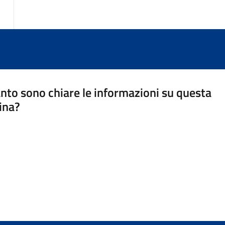
nto sono chiare le informazioni su questa
ina?
a 5 stelle su 5
a 4 stelle su 5
a 3 stelle su 5
a 2 stelle su 5
a 1 stelle su 5