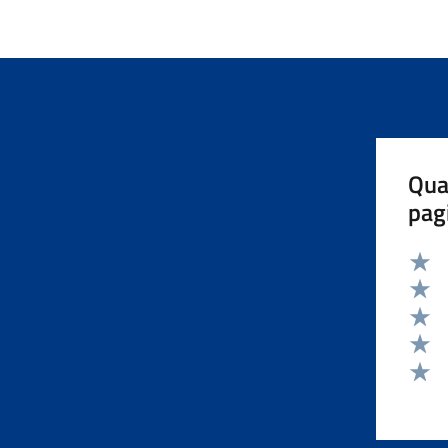
Qua
pag
Valut
Valut
Valut
Valut
Valut