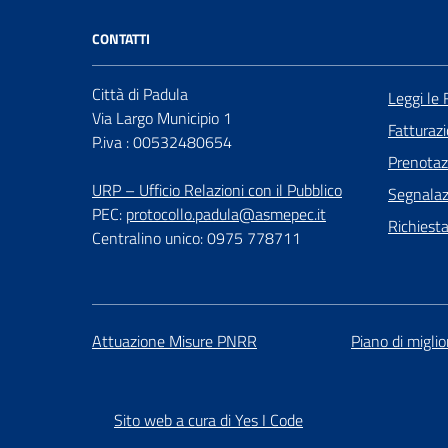
CONTATTI
Città di Padula
Leggi le
Via Largo Municipio 1
Fatturazi
P.iva : 00532480654
Prenota
URP – Ufficio Relazioni con il Pubblico
Segnalazi
PEC:
protocollo.padula@asmepec.it
Richiest
Centralino unico: 0975 778711
Attuazione Misure PNRR
Piano di migli
Sito web a cura di Yes I Code