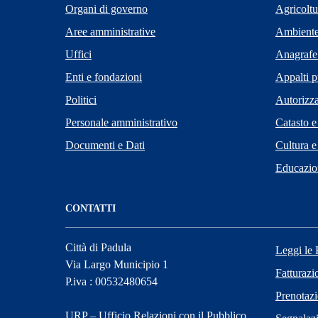
Organi di governo
Agricoltu
Aree amministrative
Ambient
Uffici
Anagrafe 
Enti e fondazioni
Appalti p
Politici
Autorizza
Personale amministrativo
Catasto e
Documenti e Dati
Cultura e
Educazio
CONTATTI
Città di Padula
Leggi le
Via Largo Municipio 1
Fatturazi
P.iva : 00532480654
Prenotaz
URP – Ufficio Relazioni con il Pubblico