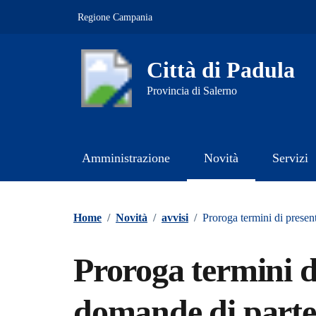
Vai ai contenuti
Vai al footer
Regione Campania
Città di Padula
Provincia di Salerno
Amministrazione
Novità
Servizi
Contenuti in evidenza
Home
/
Novità
/
avvisi
/
Proroga termini di present
Proroga termini d
domande di partec