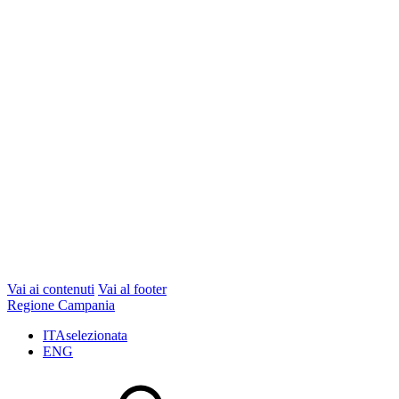
Vai ai contenuti
Vai al footer
Regione Campania
ITA
selezionata
ENG