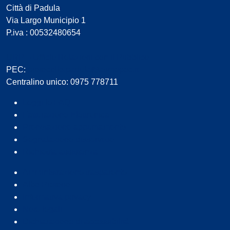
Città di Padula
Via Largo Municipio 1
P.iva : 00532480654
URP – Ufficio Relazioni con il Pubblico
PEC:
protocollo.padula@asmepec.it
Centralino unico: 0975 778711
Leggi le FAQ
Fatturazione Elettronica
Prenotazione appuntamento
Segnalazione disservizio
Richiesta assistenza
Amministrazione trasparente
Albo Pretorio
Informativa privacy
Note legali
Dichiarazione di accessibilità