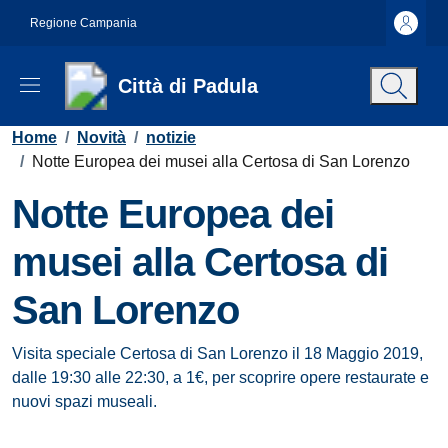
Vai ai contenuti
Vai al footer
Regione Campania
Città di Padula
Contenuti in evidenza
Home
/
Novità
/
notizie
/
Notte Europea dei musei alla Certosa di San Lorenzo
Notte Europea dei
musei alla Certosa di
San Lorenzo
Dettagli della notizia
Visita speciale Certosa di San Lorenzo il 18 Maggio 2019,
dalle 19:30 alle 22:30, a 1€, per scoprire opere restaurate e
nuovi spazi museali.