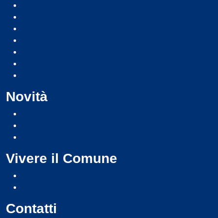
Giustizia e sicurezza pubblica
Imprese e commercio
Mobilità e trasporti
Salute, benessere e assistenza
Tributi, finanze e contravvenzioni
Turismo
Vita lavorativa
Novità
Notizie
Comunicati
Avvisi
Vivere il Comune
Luoghi
Eventi
Contatti