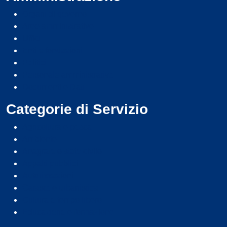
Organi di governo
Aree amministrative
Uffici
Enti e fondazioni
Politici
Personale amministrativo
Documenti e Dati
Categorie di Servizio
Agricoltura e pesca
Ambiente
Anagrafe e stato civile
Appalti pubblici
Autorizzazioni
Catasto e urbanistica
Cultura e tempo libero
Educazione e formazione