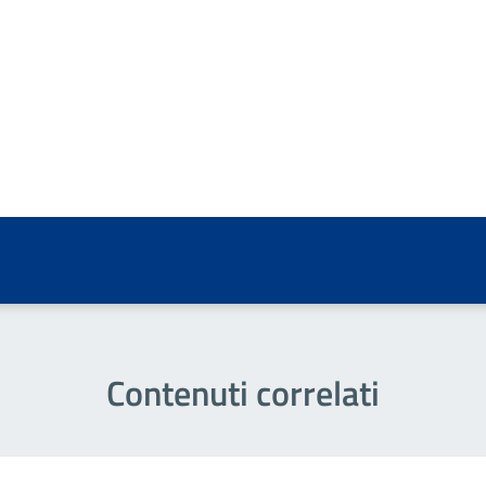
a 5 stelle su 5
a 4 stelle su 5
a 3 stelle su 5
a 2 stelle su 5
a 1 stelle su 5
Contenuti correlati