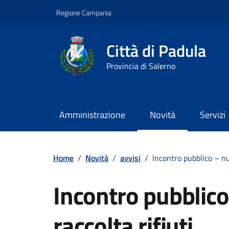
Vai ai contenuti
Vai al footer
Regione Campania
Città di Padula
Provincia di Salerno
Amministrazione
Novità
Servizi
Contenuti in evidenza
Home
/
Novità
/
avvisi
/
Incontro pubblico – nuo
Incontro pubblico
raccolta rifiuti