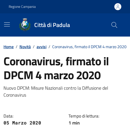
Vai ai contenuti
Vai al footer
Regione Campania
Città di Padula
Contenuti in evidenza
Home
/
Novità
/
avvisi
/
Coronavirus, firmato il DPCM 4 marzo 2020
Coronavirus, firmato il
DPCM 4 marzo 2020
Dettagli della notizia
Nuovo DPCM: Misure Nazionali contro la Diffusione del
Coronavirus
Data:
Tempo di lettura:
1 min
05 Marzo 2020