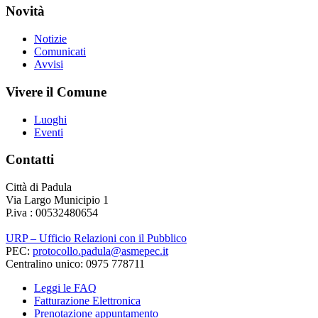
Novità
Notizie
Comunicati
Avvisi
Vivere il Comune
Luoghi
Eventi
Contatti
Città di Padula
Via Largo Municipio 1
P.iva : 00532480654
URP – Ufficio Relazioni con il Pubblico
PEC:
protocollo.padula@asmepec.it
Centralino unico: 0975 778711
Leggi le FAQ
Fatturazione Elettronica
Prenotazione appuntamento