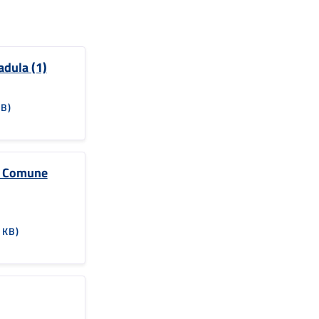
dula (1)
KB)
l Comune
 KB)