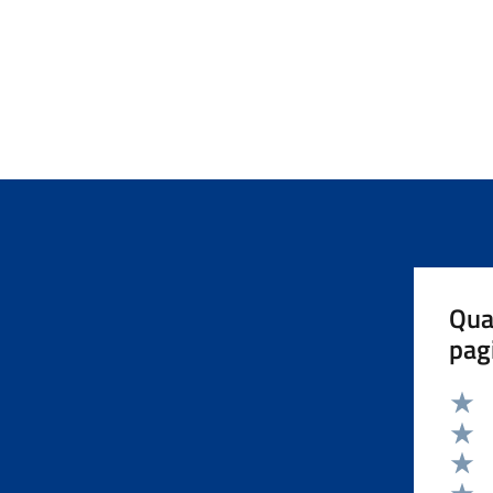
Qua
pag
Valut
Valut
Valut