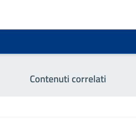
a 2 stelle su 5
a 1 stelle su 5
Contenuti correlati