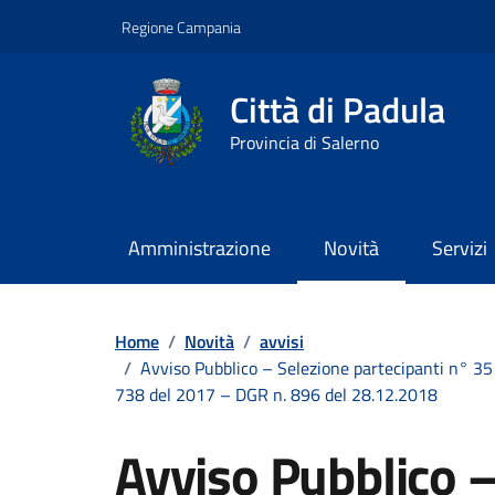
Vai ai contenuti
Vai al footer
Regione Campania
Città di Padula
Provincia di Salerno
Amministrazione
Novità
Servizi
Contenuti in evidenza
Home
/
Novità
/
avvisi
/
Avviso Pubblico – Selezione partecipanti n° 35
738 del 2017 – DGR n. 896 del 28.12.2018
Avviso Pubblico –