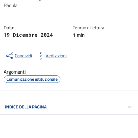
Dettagli della notizia
Padula
Data:
Tempo di lettura:
1 min
19 Dicembre 2024
Condividi
Vedi azioni
Argomenti
Comunicazione istituzionale
INDICE DELLA PAGINA