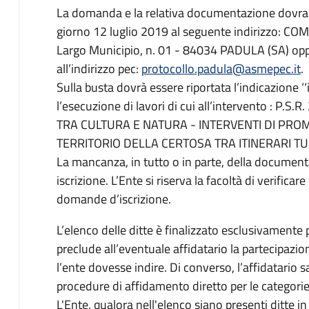
La domanda e la relativa documentazione dovran
giorno 12 luglio 2019 al seguente indirizzo: 
Largo Municipio, n. 01 - 84034 PADULA (SA) opp
all’indirizzo pec:
protocollo.padula@asmepec.it
.
Sulla busta dovrà essere riportata l’indicazione ‘
l’esecuzione di lavori di cui all’intervento : P
TRA CULTURA E NATURA - INTERVENTI DI PRO
TERRITORIO DELLA CERTOSA TRA ITINERARI TURI
La mancanza, in tutto o in parte, della document
iscrizione. L’Ente si riserva la facoltà di verificar
domande d’iscrizione.
L’elenco delle ditte è finalizzato esclusivamente 
preclude all’eventuale affidatario la partecipazi
l’ente dovesse indire. Di converso, l’affidatario 
procedure di affidamento diretto per le categorie 
L'Ente, qualora nell'elenco siano presenti ditte i