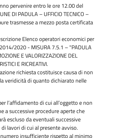
no pervenire entro le ore 12.00 del
COMUNE DI PADULA – UFFICIO TECNICO –
ure trasmesse a mezzo posta certificata
‘iscrizione Elenco operatori economici per
.S.R. 2014/2020 - MISURA 7.5.1 – "PADULA
MOZIONE E VALORIZZAZIONE DEL
STICI E RICREATIVI.
azione richiesta costituisce causa di non
e la veridicità di quanto dichiarato nelle
per l’affidamento di cui all’oggetto e non
one a successive procedure aperte che
sarà escluso da eventuali successive
di lavori di cui al presente avviso.
n numero insufficiente rispetto al minimo