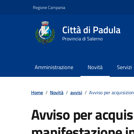
Vai ai contenuti
Vai al footer
Regione Campania
Città di Padula
Provincia di Salerno
Amministrazione
Novità
Servizi
Contenuti in evidenza
Home
/
Novità
/
avvisi
/
Avviso per acquisizio
Avviso per acquis
manifestazione i