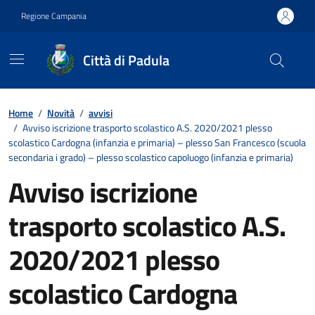
Vai ai contenuti
Vai al footer
Regione Campania
Città di Padula
Contenuti in evidenza
Home
/
Novità
/
avvisi
/
Avviso iscrizione trasporto scolastico A.S. 2020/2021 plesso
scolastico Cardogna (infanzia e primaria) – plesso San Francesco (scuola
secondaria i grado) – plesso scolastico capoluogo (infanzia e primaria)
Avviso iscrizione
trasporto scolastico A.S.
2020/2021 plesso
scolastico Cardogna