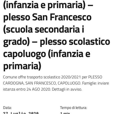
(infanzia e primaria) –
plesso San Francesco
(scuola secondaria i
grado) – plesso scolastico
capoluogo (infanzia e
primaria)
Dettagli della notizia
Comune offre trasporto scolastico 2020/2021 per PLESSO
CARDOGNA, SAN FRANCESCO, CAPOLUOGO. Famiglie: inviare
istanza entro 24 AGO 2020. Dettagli in avviso.
Data:
Tempo di lettura:
1 min
27 Luglio 2020