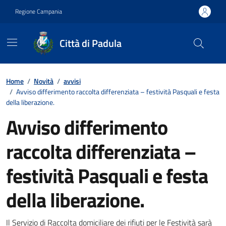
Vai ai contenuti
Vai al footer
Regione Campania
Città di Padula
Contenuti in evidenza
Home
/
Novità
/
avvisi
/
Avviso differimento raccolta differenziata – festività Pasquali e festa
della liberazione.
Avviso differimento
raccolta differenziata –
festività Pasquali e festa
della liberazione.
Il Servizio di Raccolta domiciliare dei rifiuti per le Festività sarà