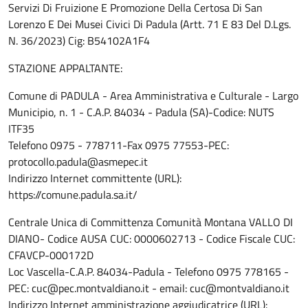
Servizi Di Fruizione E Promozione Della Certosa Di San
Lorenzo E Dei Musei Civici Di Padula (Artt. 71 E 83 Del D.Lgs.
N. 36/2023) Cig: B54102A1F4
STAZIONE APPALTANTE:
Comune di PADULA - Area Amministrativa e Culturale - Largo
Municipio, n. 1 - C.A.P. 84034 - Padula (SA)-Codice: NUTS
ITF35
Telefono 0975 - 778711-Fax 0975 77553-PEC:
protocollo.padula@asmepec.it
Indirizzo Internet committente (URL):
https://comune.padula.sa.it/
Centrale Unica di Committenza Comunità Montana VALLO DI
DIANO- Codice AUSA CUC: 0000602713 - Codice Fiscale CUC:
CFAVCP-000172D
Loc Vascella-C.A.P. 84034-Padula - Telefono 0975 778165 -
PEC: cuc@pec.montvaldiano.it - email: cuc@montvaldiano.it
Indirizzo Internet amministrazione aggiudicatrice (URL):