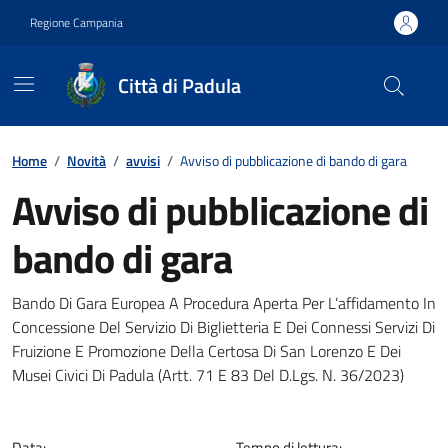
Vai ai contenuti
Vai al footer
Regione Campania
Città di Padula
Contenuti in evidenza
Home
/
Novità
/
avvisi
/
Avviso di pubblicazione di bando di gara
Avviso di pubblicazione di
bando di gara
Dettagli della notizia
Bando Di Gara Europea A Procedura Aperta Per L’affidamento In
Concessione Del Servizio Di Biglietteria E Dei Connessi Servizi Di
Fruizione E Promozione Della Certosa Di San Lorenzo E Dei
Musei Civici Di Padula (Artt. 71 E 83 Del D.Lgs. N. 36/2023)
Data:
Tempo di lettura: