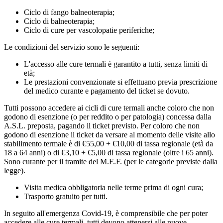
Ciclo di fango balneoterapia;
Ciclo di balneoterapia;
Ciclo di cure per vascolopatie periferiche;
Le condizioni del servizio sono le seguenti:
L'accesso alle cure termali è garantito a tutti, senza limiti di
età;
Le prestazioni convenzionate si effettuano previa prescrizione
del medico curante e pagamento del ticket se dovuto.
Tutti possono accedere ai cicli di cure termali anche coloro che non
godono di esenzione (o per reddito o per patologia) concessa dalla
A.S.L. preposta, pagando il ticket previsto. Per coloro che non
godono di esenzione il ticket da versare al momento delle visite allo
stabilimento termale è di €55,00 + €10,00 di tassa regionale (età da
18 a 64 anni) o di €3,10 + €5,00 di tassa regionale (oltre i 65 anni).
Sono curante per il tramite del M.E.F. (per le categorie previste dalla
legge).
Visita medica obbligatoria nelle terme prima di ogni cura;
Trasporto gratuito per tutti.
In seguito all'emergenza Covid-19, è comprensibile che per poter
accedere alle cure termali, tutti devono attenersi alle nuove