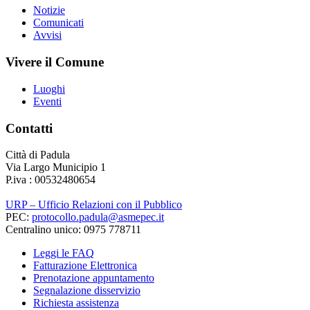
Notizie
Comunicati
Avvisi
Vivere il Comune
Luoghi
Eventi
Contatti
Città di Padula
Via Largo Municipio 1
P.iva : 00532480654
URP – Ufficio Relazioni con il Pubblico
PEC:
protocollo.padula@asmepec.it
Centralino unico: 0975 778711
Leggi le FAQ
Fatturazione Elettronica
Prenotazione appuntamento
Segnalazione disservizio
Richiesta assistenza