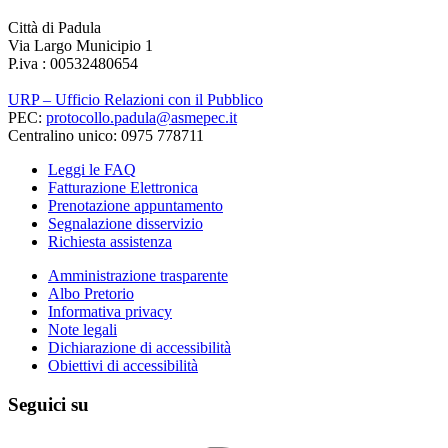
Città di Padula
Via Largo Municipio 1
P.iva : 00532480654
URP – Ufficio Relazioni con il Pubblico
PEC:
protocollo.padula@asmepec.it
Centralino unico: 0975 778711
Leggi le FAQ
Fatturazione Elettronica
Prenotazione appuntamento
Segnalazione disservizio
Richiesta assistenza
Amministrazione trasparente
Albo Pretorio
Informativa privacy
Note legali
Dichiarazione di accessibilità
Obiettivi di accessibilità
Seguici su