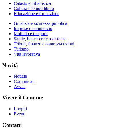
Catasto e urbanistica
Cultura e tempo libero
Educazione e formazione
Giustizia e sicurezza pubblica
Imprese e commercio
Mobilità e trasporti
Salute, benessere e assistenza
Tributi, finanze e contravvenzioni
Turismo
Vita lavorativa
Novità
Notizie
Comunicati
Avvisi
Vivere il Comune
Luoghi
Eventi
Contatti