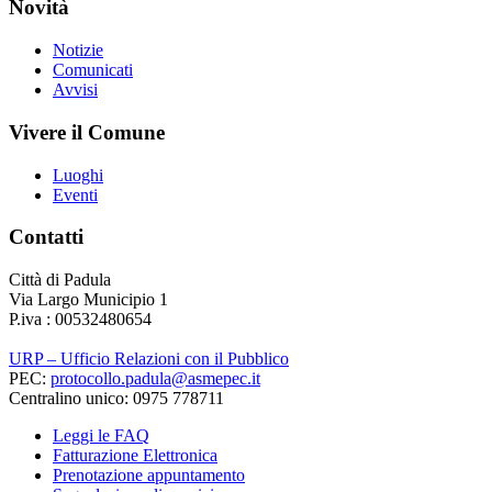
Novità
Notizie
Comunicati
Avvisi
Vivere il Comune
Luoghi
Eventi
Contatti
Città di Padula
Via Largo Municipio 1
P.iva : 00532480654
URP – Ufficio Relazioni con il Pubblico
PEC:
protocollo.padula@asmepec.it
Centralino unico: 0975 778711
Leggi le FAQ
Fatturazione Elettronica
Prenotazione appuntamento