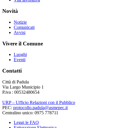
Novità
Notizie
Comunicati
Avvisi
Vivere il Comune
Luoghi
Eventi
Contatti
Città di Padula
Via Largo Municipio 1
P.iva : 00532480654
URP – Ufficio Relazioni con il Pubblico
PEC:
protocollo.padula@asmepec.it
Centralino unico: 0975 778711
Leggi le FAQ
Fatturazione Elettronica